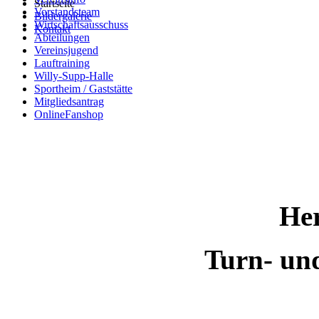
Startseite
Vorstandsteam
Bildergalerie
Wirtschaftsausschuss
Kontakt
Abteilungen
Vereinsjugend
Lauftraining
Willy-Supp-Halle
Sportheim / Gaststätte
Mitgliedsantrag
OnlineFanshop
Her
Turn- un