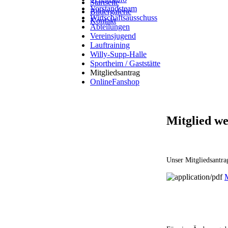
Startseite
Vorstandsteam
Bildergalerie
Wirtschaftsausschuss
Kontakt
Abteilungen
Vereinsjugend
Lauftraining
Willy-Supp-Halle
Sportheim / Gaststätte
Mitgliedsantrag
OnlineFanshop
Mitglied w
Unser Mitgliedsantra
M